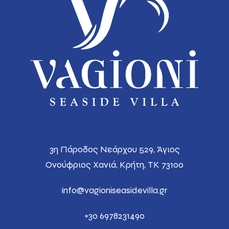
3η Πάροδος Νεάρχου 529, Άγιος
Ονούφριος
Χανιά, Κρήτη, ΤΚ 73100
info@vagioniseasidevilla.gr
+30 6978231490